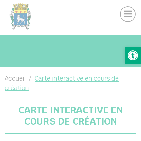
Actu
Panneau de gestion des cookies
Contactez nous
Suivez-nous sur Facebook
UBMENU ( VOTRE MAIRIE )
Ouv
UBMENU ( VOTRE COMMUNE )
UBMENU ( VOS SERVICES )
UBMENU ( VIE LOCALE )
Accueil
Carte interactive en cours de
création
CARTE INTERACTIVE EN
COURS DE CRÉATION
her